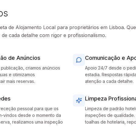
os
ta de Alojamento Local para proprietários em Lisboa. Qu
 de cada detalhe com rigor e profissionalismo.
ção de Anúncios
Comunicação e Apo
à publicação, criamos anúncios
Apoio 24/7 desde o pedid
nguas e otimizamos
estadia. Respostas rápida
air mais reservas.
atenção a cada detalhe.
edes
Limpeza Profission
 receção pessoal para que os
Limpeza de padrão hotel
m-vindos desde o momento da
inspeções de qualidade.
erva, realizamos uma inspeção
toalhas de hotelaria, re